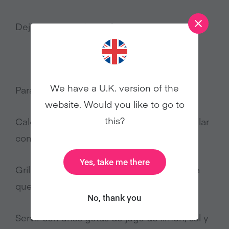
Dejar cocinar a fuego lento durante 2 horas.
We have a U.K. version of the
Para terminar:
website. Would you like to go to
this?
Calentar una sartén o una plancha y pincelar
con aceite
Yes, take me there
Grillar de ambos lados unos minutos hasta
que estén dorados
No, thank you
Servir con unas gotas de jugo de limón, sal y