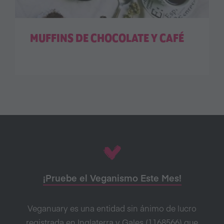
MUFFINS DE CHOCOLATE Y CAFÉ
¡Pruebe el Veganismo Este Mes!
Veganuary es una entidad sin ánimo de lucro
registrada en Inglaterra y Gales (1168566) que