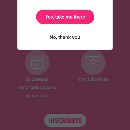
Recetas deliciosas
Libro de cocina
Yes, take me there
digital de
celebridades
NUEVO
NUEVO
No, thank you
31 correos
Y mucho más
electrónicos para
asesorarte
INSCRÍBETE