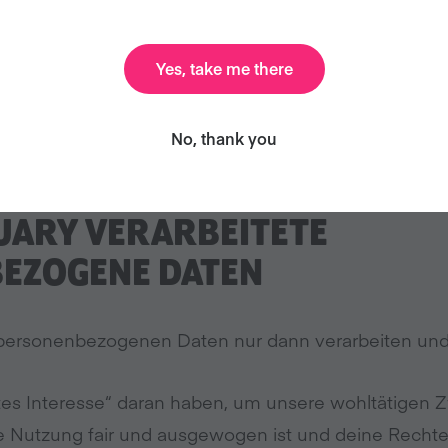
 denn, du stimmst dem zu und wir haben einen triftig
Yes, take me there
der weitere Informationen darüber haben möchtest, 
eichern oder nutzen, wende dich bitte an uns unter
i
No, thank you
UARY VERARBEITETE
EZOGENE DATEN
personenbezogenen Daten nur dann verarbeiten und
gtes Interesse“ daran haben, um unsere wohltätigen
e Nutzung fair und ausgewogen ist und deine Recht