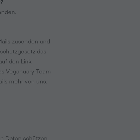
n?
senden.
-Mails zusenden und
nschutzgesetz das
auf den Link
das Veganuary-Team
Mails mehr von uns.
en Daten schützen.