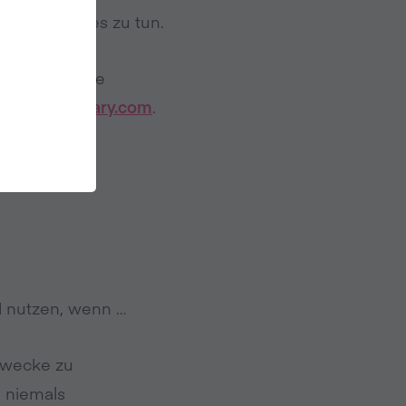
en Grund, dies zu tun.
wie wir deine
nfo@veganuary.com
.
 nutzen, wenn …
 Zwecke zu
e niemals