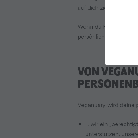
auf dich ziehen, es sei
Wenn du Fragen hast o
persönlichen Daten sp
VON VEGAN
PERSONENB
Veganuary wird deine 
… wir ein „berechti
unterstützen, unser