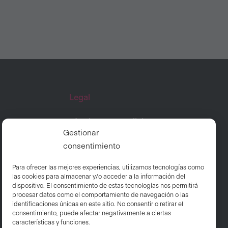
Legal
Términos y Condiciones
Gestionar
Preguntas frecuentes
consentimiento
Política de afiliados
Para ofrecer las mejores experiencias, utilizamos tecnologías como
Política de cookies
las cookies para almacenar y/o acceder a la información del
dispositivo. El consentimiento de estas tecnologías nos permitirá
Aviso De Privacidad
procesar datos como el comportamiento de navegación o las
identificaciones únicas en este sitio. No consentir o retirar el
consentimiento, puede afectar negativamente a ciertas
características y funciones.