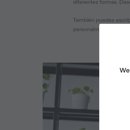
diferentes formas. Des
También puedes escrib
personalmente.
We 