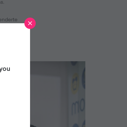
s.
tenderte
 you