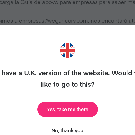
carga la Guía de apoyo para empresas para saber má
irnos a
empresas@veganuary.com
, nos encantará a
have a U.K. version of the website. Would
like to go to this?
Yes, take me there
No, thank you