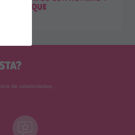
ZUMAQUE
STA?
ina de celebridades,