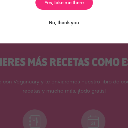
Yes, take me there
No, thank you
IERES MÁS RECETAS COMO E
 con Veganuary y te enviaremos nuestro libro de coc
recetas y mucho más, ¡todo gratis!