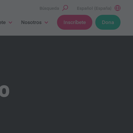
Búsqueda
Español (España)
ete
Nosotros
Inscríbete
Dona
S
IO