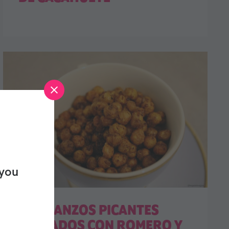
 you
GARBANZOS PICANTES
TOSTADOS CON ROMERO Y