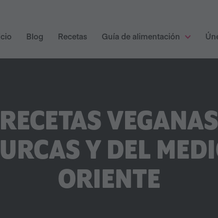
icio
Blog
Recetas
Guía de alimentación
Ún
RECETAS VEGANA
URCAS Y DEL MED
ORIENTE