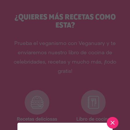
¿QUIERES MÁS RECETAS COMO
ESTA?
Prueba el veganismo con Veganuary y te
enviaremos nuestro libro de cocina de
celebridades, recetas y mucho más, ¡todo
gratis!
Recetas deliciosas
Libro de cocina
digital de