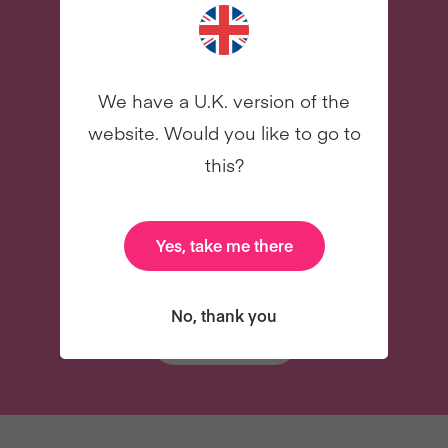
celebridades
NUEVO
NUEVO
We have a U.K. version of the
website. Would you like to go to
this?
31 correos
Y mucho más
electrónicos para
Yes, take me there
asesorarte
No, thank you
INSCRÍBETE