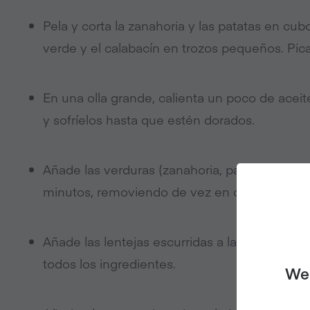
Pela y corta la zanahoria y las patatas en cub
verde y el calabacín en trozos pequeños. Pica
En una olla grande, calienta un poco de aceit
y sofríelos hasta que estén dorados.
Añade las verduras (zanahoria, patatas, pimien
minutos, removiendo de vez en cuando.
Añade las lentejas escurridas a la olla junto 
todos los ingredientes.
We 