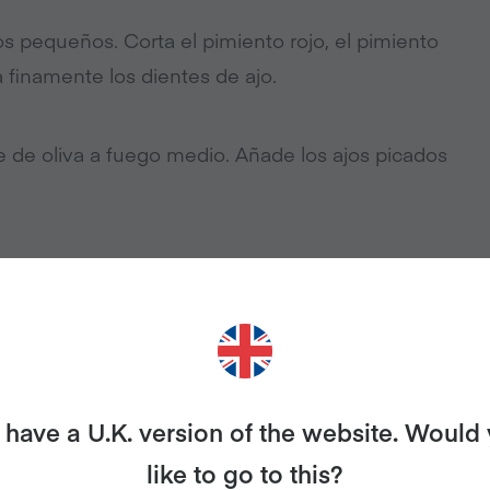
os pequeños. Corta el pimiento rojo, el pimiento
 finamente los dientes de ajo.
e de oliva a fuego medio. Añade los ajos picados
tos y calabacín) a la olla y sofríe durante unos 5
con la hoja de laurel. Remueve bien para mezclar
have a U.K. version of the website. Would
like to go to this?