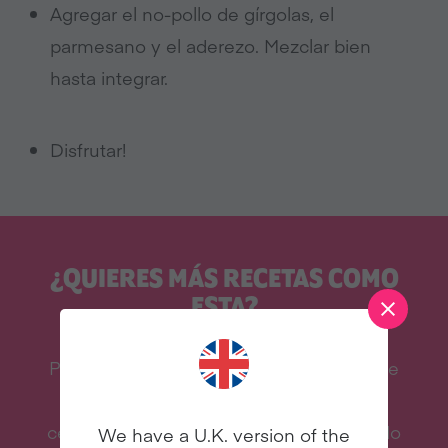
Agregar el no-pollo de gírgolas, el
parmesano y el aderezo. Mezclar bien
hasta integrar.
Disfrutar!
¿QUIERES MÁS RECETAS COMO
ESTA?
Prueba el veganismo con Veganuary y te
enviaremos nuestro libro de cocina de
celebridades, recetas y mucho más, ¡todo
We have a U.K. version of the