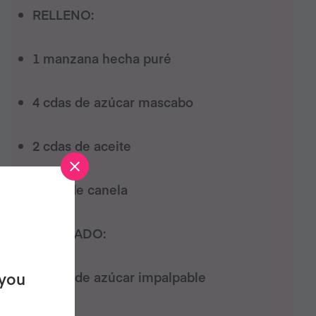
RELLENO:
1 manzana hecha puré
4 cdas de azúcar mascabo
2 cdas de aceite
1 cda de canela
GLASEADO:
 you
5 cdas de azúcar impalpable