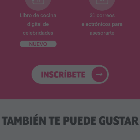
Libro de cocina
31 correos
digital de
electrónicos para
celebridades
asesorarte
NUEVO
INSCRÍBETE
TAMBIÉN TE PUEDE GUSTAR