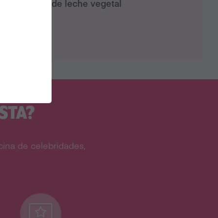
2 cdas de leche vegetal
STA?
ina de celebridades,