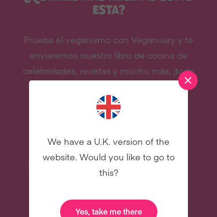
ESTA?
Prueba el veganismo con Veganuary y te
enviaremos nuestro libro de cocina de
celebridades, recetas y mucho más, ¡todo
gratis!
We have a U.K. version of the
website. Would you like to go to
Recetas deliciosas
Libro de cocina
this?
digital de
celebridades
NUEVO
NUEVO
Yes, take me there