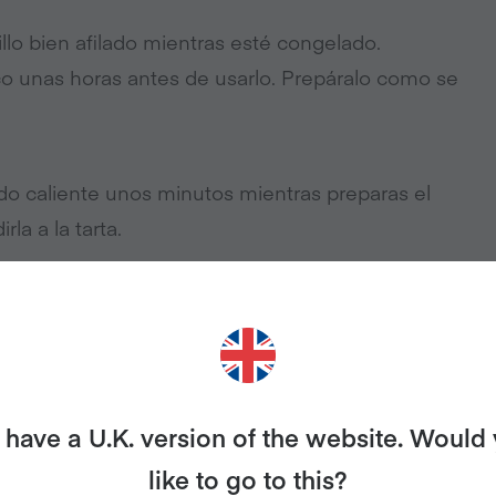
llo bien afilado mientras esté congelado.
co unas horas antes de usarlo. Prepáralo como se
caldo caliente unos minutos mientras preparas el
la a la tarta.
have a U.K. version of the website. Would
like to go to this?