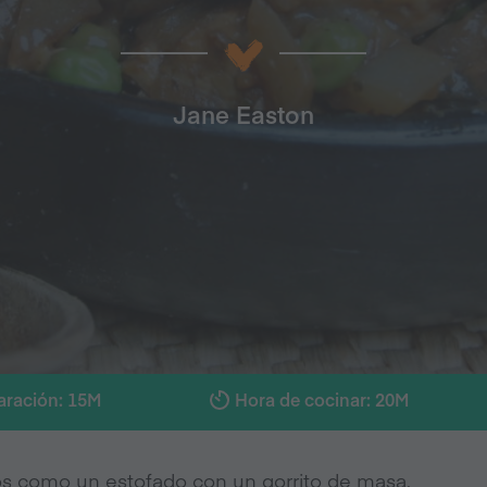
Jane Easton
aración: 15M
Hora de cocinar: 20M
os como un estofado con un gorrito de masa.