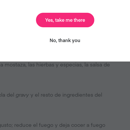
a esté transparente, unos 5 minutos. Añade los
Yes, take me there
No, thank you
duras para cubrirla de aceite.
 mostaza, las hierbas y especias, la salsa de
cla del
gravy
y el resto de ingredientes del
usto; reduce el fuego y deja cocer a fuego