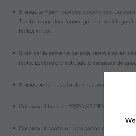
Si usas tempeh, puedes cortarlo con un cuchi
También puedes descongelarlo en el frigorífi
indica arriba.
Si utilizar la proteína de soja, remójalos en 
resto. Escúrrelo y estrújalo bien antes de añadir
Si usas seitán, escúrrelo y reserva el líquido.
Calienta el horno a 225°C/450°F/Gas 7.
We 
Calienta el aceite en una sartén grande.