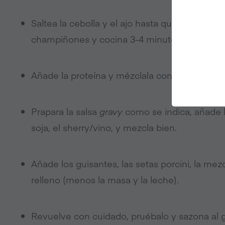
Saltea la cebolla y el ajo hasta que la ceboll
champiñones y cocina 3-4 minutos más.
Añade la proteína y mézclala con las otras ver
Prapara la salsa
gravy
como se indica, añade la
soja, el sherry/vino, y mezcla bien.
Añade los guisantes, las setas porcini, la mez
relleno (menos la masa y la leche).
Revuelve con cuidado, pruébalo y sazona al g