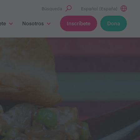
Búsqueda
Español (España)
ete
Nosotros
Inscríbete
Dona
E