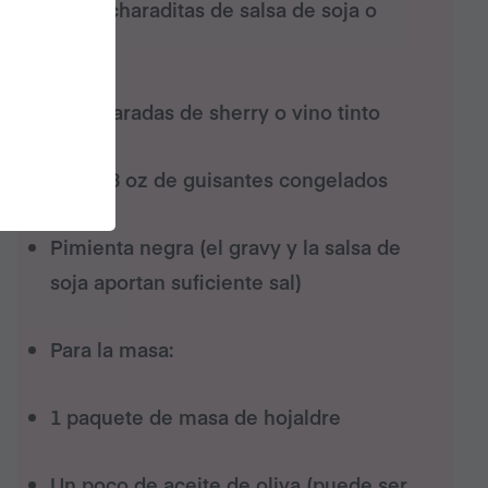
1-2 cucharaditas de salsa de soja o
tamari
2 cucharadas de sherry o vino tinto
100 g/3 oz de guisantes congelados
Pimienta negra (el gravy y la salsa de
soja aportan suficiente sal)
Para la masa:
1 paquete de masa de hojaldre
Un poco de aceite de oliva (puede ser