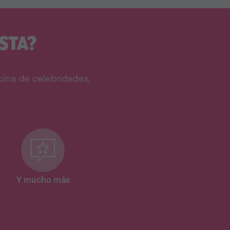
STA?
ina de celebridades,
Y mucho más