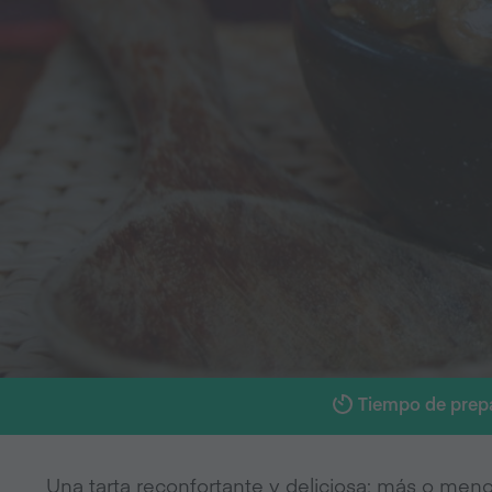
Tiempo de prep
Una tarta reconfortante y deliciosa; más o men