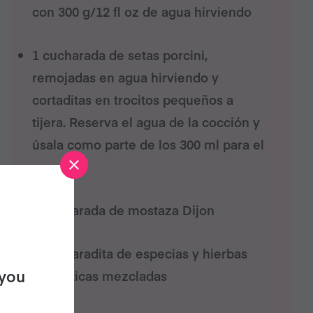
con 300 g/12 fl oz de agua hirviendo
1 cucharada de setas porcini,
remojadas en agua hirviendo y
cortaditas en trocitos pequeños a
tijera. Reserva el agua de la cocción y
úsala como parte de los 300 ml para el
gravy
1 cucharada de mostaza Dijon
1 cucharadita de especias y hierbas
 you
aromáticas mezcladas