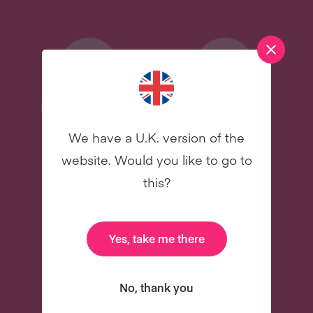
Recetas deliciosas
Libro de cocina
digital de
We have a U.K. version of the
celebridades
website. Would you like to go to
NUEVO
NUEVO
this?
Yes, take me there
31 correos
Y mucho más
No, thank you
electrónicos para