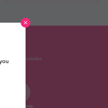
STA?
ina de celebridades,
 you
Y mucho más