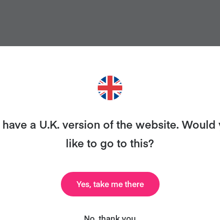
IERES MÁS RECETAS COMO E
 con Veganuary y te enviaremos nuestro libro de coc
have a U.K. version of the website. Would
recetas y mucho más, ¡todo gratis!
like to go to this?
Yes, take me there
Libro de cocina
31 correos
No, thank you