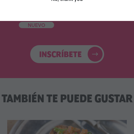
digital de
electrónicos para
celebridades
asesorarte
NUEVO
INSCRÍBETE
TAMBIÉN TE PUEDE GUSTAR