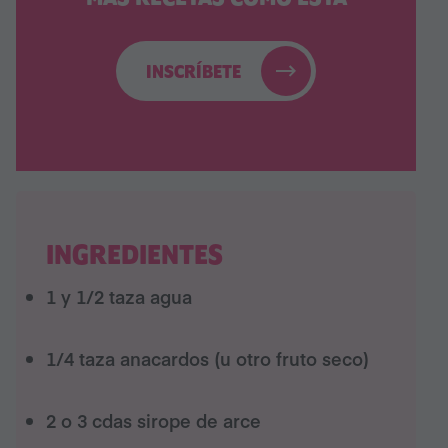
INSCRÍBETE
INGREDIENTES
1 y 1/2
taza
agua
1/4
taza
anacardos
(u otro fruto seco)
2 o 3
cdas
sirope de arce