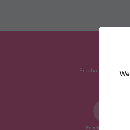
¿QU
Prueba el veganismo
We 
Recetas deliciosas