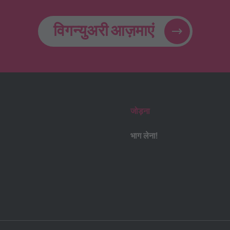
विगन्युअरी आज़माएं
जोड़ना
भाग लेना!