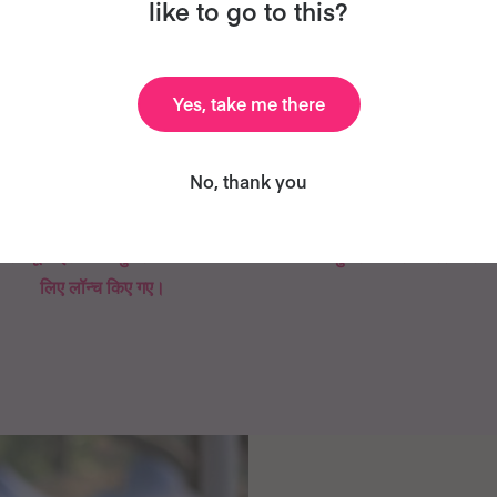
like to go to this?
Yes, take me there
1,187
98%
No, thank you
कम से कम 1,187 नए वीगन उत्पाद
98% लोग अपने दोस्त को
र मेनू आइटम विगन्युअरी 2026 के
विगन्युअरी की सिफारिश करेंगे
लिए लॉन्च किए गए।