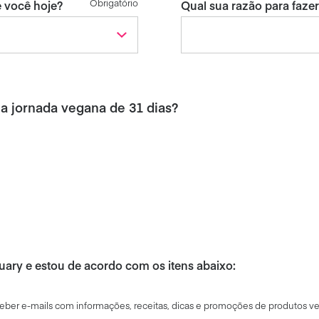
Obrigatório
 você hoje?
Qual sua razão para faze
ua jornada vegana de 31 dias?
uary e estou de acordo com os itens abaixo:
ceber
e-mails com
informações
,
receit
as
,
dicas
e
promoções
de
produtos
v