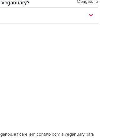
Obrigatório
r Veganuary?
eganos
, e
ficarei
em
contato
com a Veganuary para