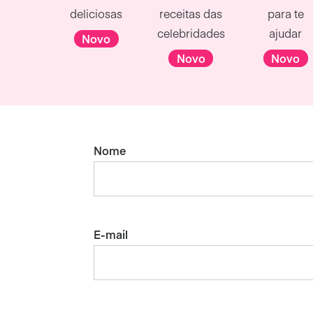
deliciosas
receitas das
para te
celebridades
ajudar
Novo
Novo
Novo
Nome
E-mail