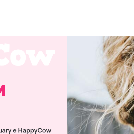
M
nuary e HappyCow