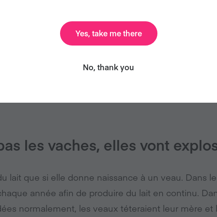
2010 a cherché à savoir si le soja avait des effets sim
Yes, take me there
mmes et abaissait les niveaux de testostérone dispon
rent que ni les aliments à base de soja ni les supplé
No, thank you
 des concentrations de testostérone biodisponible c
 al.).
 pas les vaches, elles vont explo
 lait que si elle donne naissance à un veau. Dans les
haque année afin de produire du lait en continu. Dan
es normalement, les veaux téteraient leur mère et la 