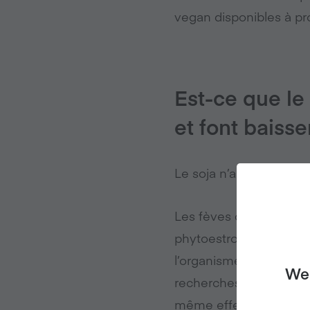
vegan disponibles à pr
Est-ce que le
et font baisse
Le soja n’a pas d’effe
Les fèves de soja conti
phytoestrogènes. Les 
l’organisme, et c’est d
We 
recherches ont confirm
même effet sur le corp