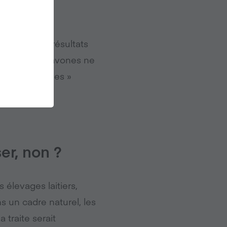
ilaires aux
ibles. Les résultats
ments d’isoflavones ne
hez les hommes »
ser, non
?
 élevages laitiers,
s un cadre naturel, les
traite serait