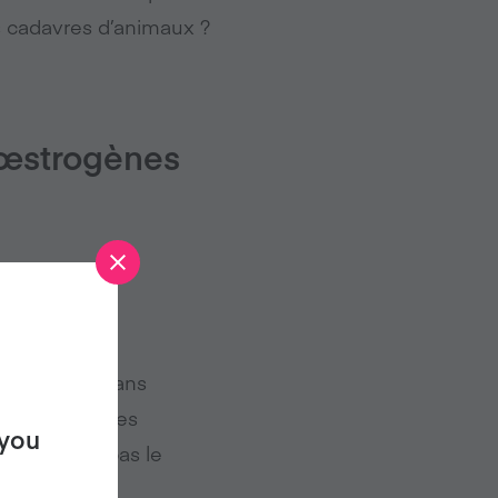
s cadavres d’animaux ?
s œstrogènes
ppelle les
œstrogènes dans
. Cependant, des
 you
s, et n’ont pas le