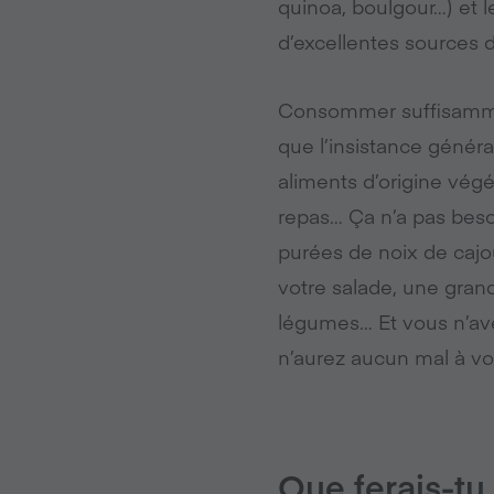
quinoa, boulgour…) et l
d’excellentes sources d
Consommer suffisammen
que l’insistance généra
aliments d’origine vég
repas… Ça n’a pas beso
purées de noix de cajou
votre salade, une gran
légumes… Et vous n’ave
n’aurez aucun mal à vou
Que ferais-tu 