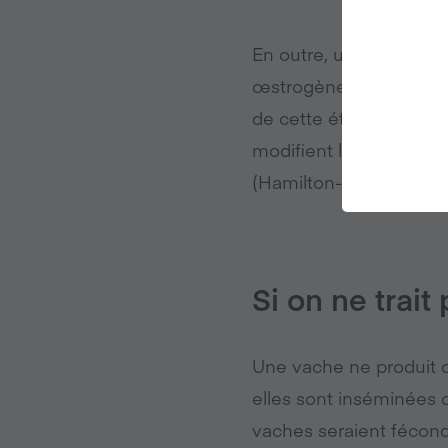
En outre, une étude de 
œstrogènes chez les ho
de cette étude « suggè
modifient les mesures
(Hamilton-Reeves JM, et
Si on ne trait
Une vache ne produit du
elles sont inséminées c
vaches seraient fécondé