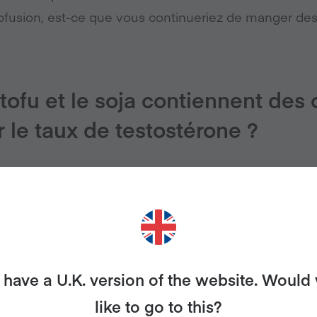
ofusion, est-ce que vous continueriez de manger de
 tofu et le soja contiennent de
r le taux de testostérone ?
t connu sur le taux de testostérone chez les hommes.
ennent des isoflavones, qui font partie de ce qu’on a
isoflavones se lient aux mêmes récepteurs que les 
e là qu’est née cette idée reçue sur le tofu et le soja
have a U.K. version of the website. Would
é que les isoflavones sont différentes des œstrogène
like to go to this?
s.