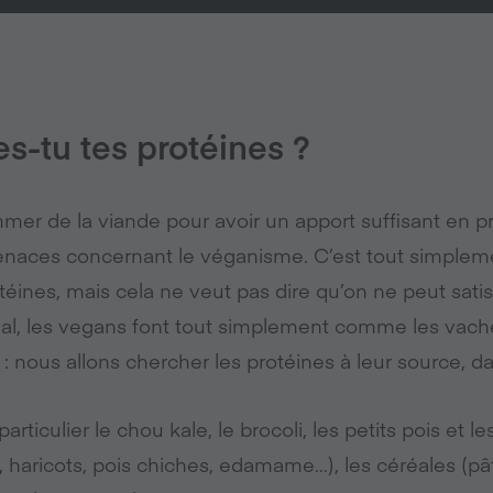
es-tu tes protéines ?
mmer de la viande pour avoir un apport suffisant en p
tenaces concernant le véganisme. C’est tout simpleme
téines, mais cela ne veut pas dire qu’on ne peut sati
inal, les vegans font tout simplement comme les vache
: nous allons chercher les protéines à leur source, d
rticulier le chou kale, le brocoli, les petits pois et le
, haricots, pois chiches, edamame…), les céréales (pât