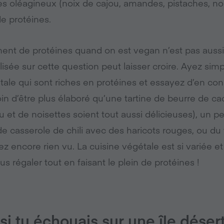
es oléagineux (noix de cajou, amandes, pistaches, no
e protéines.
t de protéines quand on est vegan n’est pas auss
lisée sur cette question peut laisser croire. Ayez sim
étale qui sont riches en protéines et essayez d’en 
in d’être plus élaboré qu’une tartine de beurre de c
 et de noisettes soient tout aussi délicieuses), un 
de casserole de chili avec des haricots rouges, ou du
z encore rien vu. La cuisine végétale est si variée
s régaler tout en faisant le plein de protéines !
si tu échouais sur une île déser