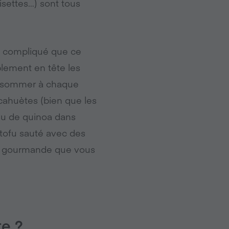
isettes…) sont tous
i compliqué que ce
plement en tête les
consommer à chaque
acahuètes (bien que les
peu de quinoa dans
 tofu sauté avec des
 et gourmande que vous
te ?