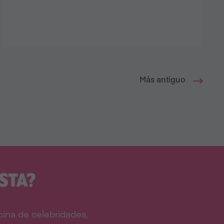
Más antiguo
STA?
ina de celebridades,