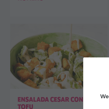
We 
ENSALADA CESAR CON
TOFU