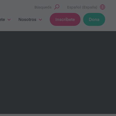
Búsqueda
Español (España)
ete
Nosotros
Inscríbete
Dona
S