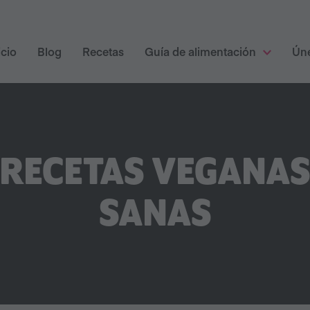
icio
Blog
Recetas
Guía de alimentación
Ún
RECETAS VEGANA
SANAS