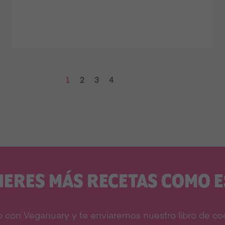
1
2
3
4
IERES MÁS RECETAS COMO E
 con Veganuary y te enviaremos nuestro libro de coc