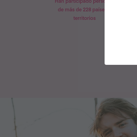
Han participado personas
de más de 228 países y
territorios
m