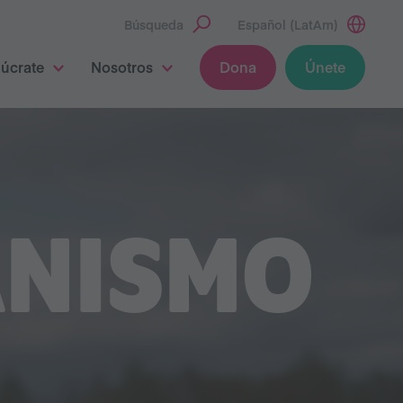
Búsqueda
Español (LatAm)
lúcrate
Nosotros
Dona
Únete
ANISMO