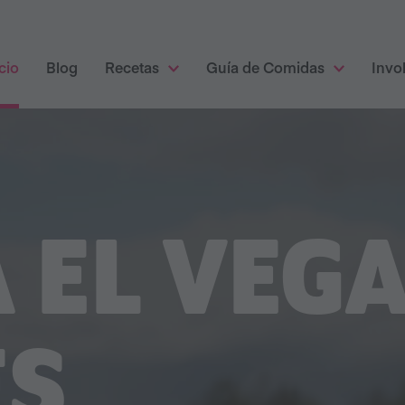
cio
Blog
Recetas
Guía de Comidas
Invo
 EL VEG
ES