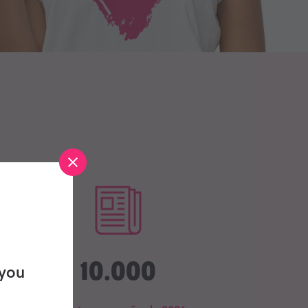
10.000
 you