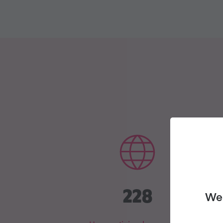
228
We 