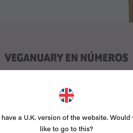
VEGANUARY EN NÚMEROS
1.187
98%
have a U.K. version of the website. Would
like to go to this?