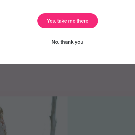
Se lanzaron al menos
El 98% de las participant
1.187 nuevos productos y
recomendaría Veganuar
platos veganos con
a un amigo
Yes, take me there
otivo de Veganuary 2026
No, thank you
Lee nuestros Informes de Campaña