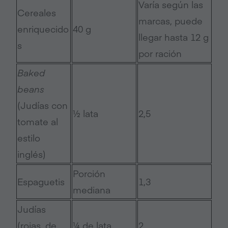
Varía según las
Cereales
marcas, puede
enriquecido
40 g
llegar hasta 12 g
s
por ración
Baked
beans
(Judías con
½ lata
2,5
tomate al
estilo
inglés)
Porción
Espaguetis
1,3
mediana
Judías
(rojas, de
¼ de lata
2