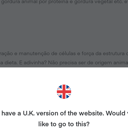
e gordura animal por proteína e gordura vegetal etc. e
ração e manutenção de células e força da estrutura c
sa dieta. E adivinha? Não precisa ser de origem anim
os os alimentos. Existem muitas fontes vegetais por 
fontes veganas são:
have a U.K. version of the website. Would
s, amendoins, ervilhas, lentilhas, sojas (feijões e p
like to go to this?