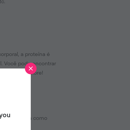
tc.
orporal, a proteína é
al. Você pode encontrar
aí, então explore!
 you
rodutos de soja como