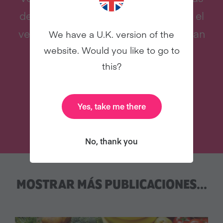
de todo el mundo para que prueben el
veganismo en enero y más allá. Ya han
We have a U.K. version of the
website. Would you like to go to
participado millones de personas.
this?
¿Te unirás a ellos?
Yes, take me there
Únete
No, thank you
MOSTRAR MÁS PUBLICACIONES...