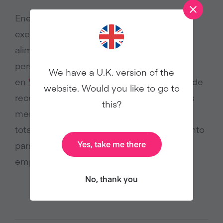
Enero Vegano de Veganuary es una
excelente alternativa para probar la
alimentación vegana por un mes. Las
personas pueden inscribirse
We have a U.K. version of the
en
Veganuary.com
para obtener decenas de
website. Would you like to go to
recetas, los libros de cocina digitales antes
this?
mencionados y planes de comida,
totalmente gratis, que podrán ser útiles tanto
Yes, take me there
para las fiestas de fin de año, como para
empezar el año 2026 de forma saludable.
No, thank you