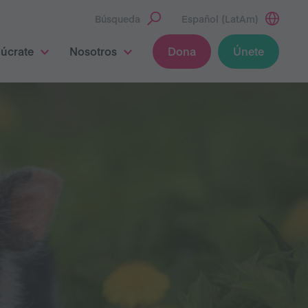
Búsqueda
Español (LatAm)
lúcrate
Nosotros
Dona
Únete