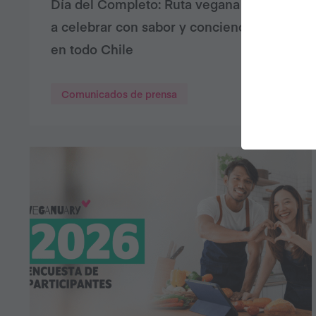
Día del Completo: Ruta vegana invita
a celebrar con sabor y conciencia
en todo Chile
Comunicados de prensa