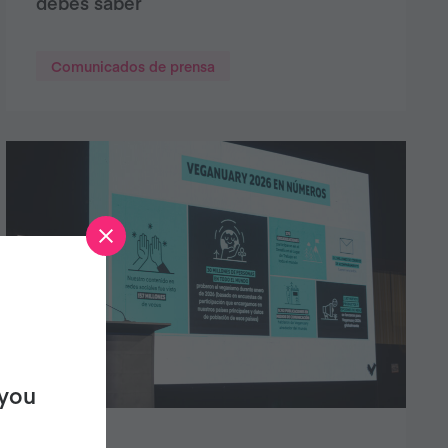
debes saber
Comunicados de prensa
 you