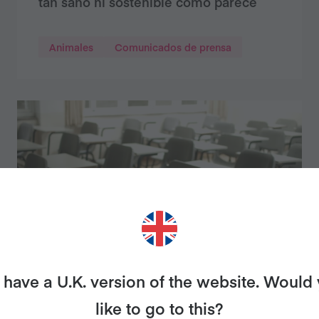
tan sano ni sostenible como parece
Animales
Comunicados de prensa
have a U.K. version of the website. Would
like to go to this?