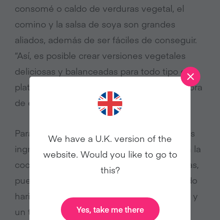
consomé o caldo de verduras vegetal, el
comino y la salsa de soya son grandes
aliados, además de ser fáciles de conseguir.
“Así, es posible crear versiones vegetales
deliciosas y balanceadas para todo tipo de
platillos tradicionales”, explica la coordinadora
de educación de Love Veg.
Para Katya Ramírez, el huevo es uno de los
We have a U.K. version of the
ingredientes más fáciles de reemplazar en la
website. Would you like to go to
cocina vegetal. “Para preparaciones saladas,
this?
puedes lograr su sabor y textura mezclando
harina de garbanzo y quinoa con especias y
Yes, take me there
un toque de sal negra del Himalaya, o