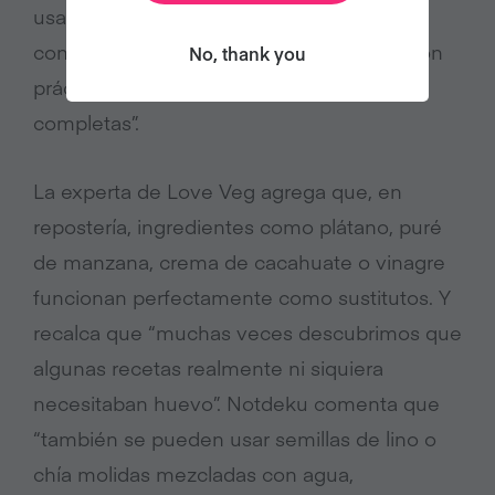
usando tofu extra firme con cúrcuma y
condimentos al gusto. Ambas opciones son
No, thank you
prácticas, deliciosas y aportan proteínas
completas”.
La experta de Love Veg agrega que, en
repostería, ingredientes como plátano, puré
de manzana, crema de cacahuate o vinagre
funcionan perfectamente como sustitutos. Y
recalca que “muchas veces descubrimos que
algunas recetas realmente ni siquiera
necesitaban huevo”. Notdeku comenta que
“también se pueden usar semillas de lino o
chía molidas mezcladas con agua,