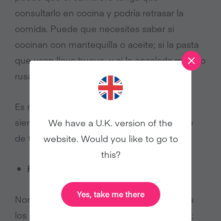
consultarlo en cocina y podría retrasar la
comida. Puede que necesites saber si
cocinan con mantequilla o aceite; si la pasta
que usan lleva huevo, y si la ensalada mixta o
rusa puede ir sin huevo ni atún.
Es mucho más fácil preguntar cuando no
sientes que todo el mundo está pendiente
We have a U.K. version of the
de ti.
website. Would you like to go to
this?
Fiestas de trabajo y quedadas
Yes, take me there
Normalmente son los propios compañeros
los que organizan las reuniones de trabajo;