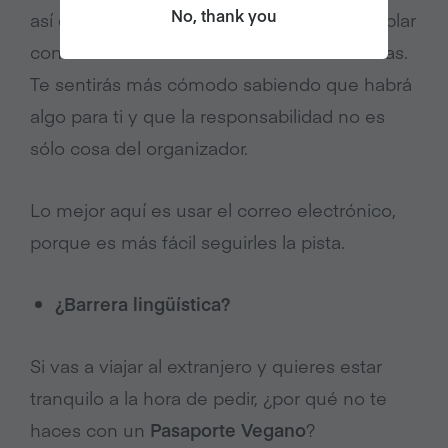
No, thank you
así que hazles saber que no te importa hablar
con el local directamente si facilita las cosas.
Te sentirás más cómodo sabiendo que habrá
algo para ti y que la responsabilidad no es
sólo cosa del organizador.
Lo mejor aquí es usar el correo electrónico,
porque es más fácil seguirles la pista.
¿Barrera lingüística?
Si vas a viajar al extranjero y quieres estar
tranquilo a la hora de pedir, ¿por qué no te
haces con un
Pasaporte Vegano
?