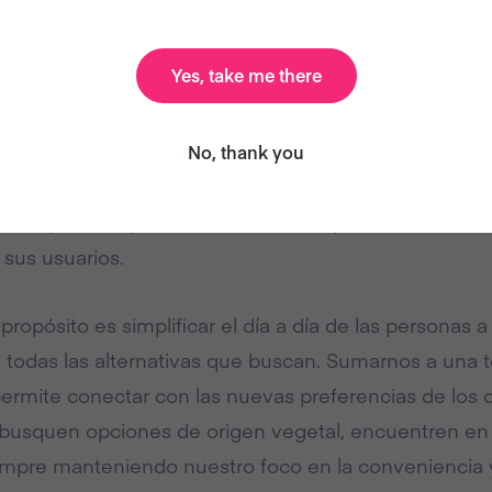
estaurantes y comercios que ofrecen alternativas 1
.
Yes, take me there
on a través de la app más de 39 mil productos o pla
con este comportamiento, PedidosYa Market ha robust
No, thank you
cción Consumo Consciente, donde hoy ofrece más d
ndo que la disponibilidad de estas opciones no sea so
 sus usuarios.
ropósito es simplificar el día a día de las personas a
 todas las alternativas que buscan. Sumarnos a una 
rmite conectar con las nuevas preferencias de los
 busquen opciones de origen vegetal, encuentren en 
iempre manteniendo nuestro foco en la conveniencia 