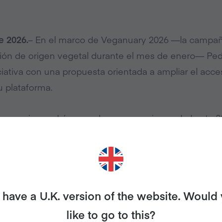
e 2026.
– En el marco de Veganuary 2026 —la campañ
ión de origen vegetal durante el mes de enero— Pe
iativa con una propuesta orientada a ampliar el acce
u plataforma.
os usuarios podrán acceder a promociones de hasta 
n vegetal, disponibles en todo Chile tanto en el
PedidosYa Market como en reconocidas marcas
moz y Aldea Nativa.
have a U.K. version of the website. Would
ta con una oferta de más de 12 mil platos veganos e
ndencia de crecimiento durante el último año. Esta 
like to go to this?