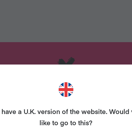
ENSANDO EN PROBAR EL V
have a U.K. version of the website. Would
a y apoya a personas de todo el mundo pa
like to go to this?
nero y más allá. Ya han participado millon