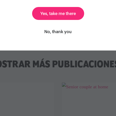
¿Te unirás a ellos?
Yes, take me there
Únete
No, thank you
STRAR MÁS PUBLICACIONES