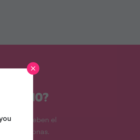
EGANISMO?
 you
ra que prueben el
es de personas.