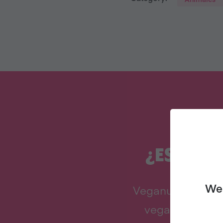
¿ESTÁS P
We 
Veganuary inspir
veganismo en e