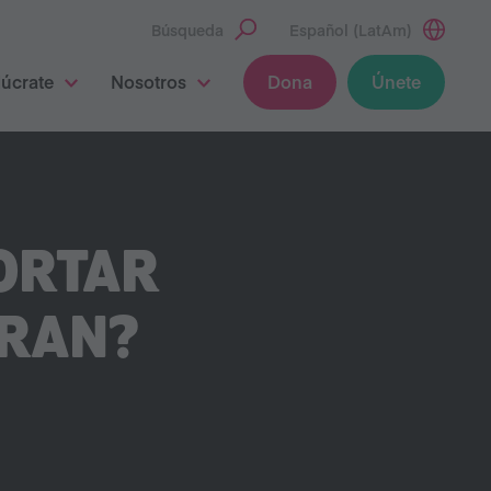
Búsqueda
Español (LatAm)
lúcrate
Nosotros
Dona
Únete
ORTAR
FRAN?