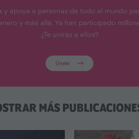
a y apoya a personas de todo el mundo pa
nero y más allá. Ya han participado millon
¿Te unirás a ellos?
Únete
STRAR MÁS PUBLICACIONES