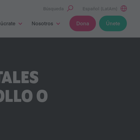
Búsqueda
Español (LatAm)
lúcrate
Nosotros
Dona
Únete
TALES
OLLO O