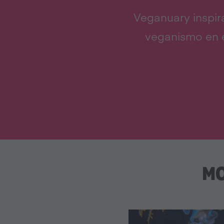
Veganuary inspir
veganismo en e
MO