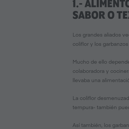
1.- ALIMEN
SABOR O TE
Los grandes aliados vege
coliflor y los garbanzo
Mucho de ello depende
colaboradora y cociner
llevaba una alimentaci
La coliflor desmenuzad
tempura- también puede
Así también, los garb