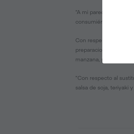
“A mi parecer, la magia
consumiéramos éstos”, 
Con respecto a los sust
preparaciones saladas.
manzana, pera, y hasta
“Con respecto al susti
salsa de soja, teriyaki 