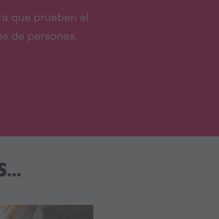
ra que prueben el
es de personas.
...