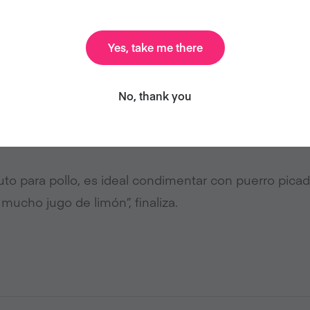
 radica en utilizar los mismos condimentos que utiliza
Yes, take me there
explica la cocinera vegana.
itutos del huevo utilizar sal negra, cúrcuma, pimienta
No, thank you
 Para aquellas dulces, las frutas procesadas o picad
 incluso zucchini rallado, pueden funcionar bien.
tuto para pollo, es ideal condimentar con puerro pica
y mucho jugo de limón”, finaliza.