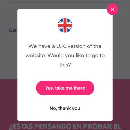
Category:
Animales
Comunicados de prensa
We have a U.K. version of the
website. Would you like to go to
this?
Yes, take me there
No, thank you
¿ESTÁS PENSANDO EN PROBAR EL