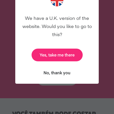
das celebridades
Novo
Novo
We have a U.K. version of the
website. Would you like to go to
this?
31 e-mails para te
E muito mais
Yes, take me there
assessorar
No, thank you
INSCREVA-SE