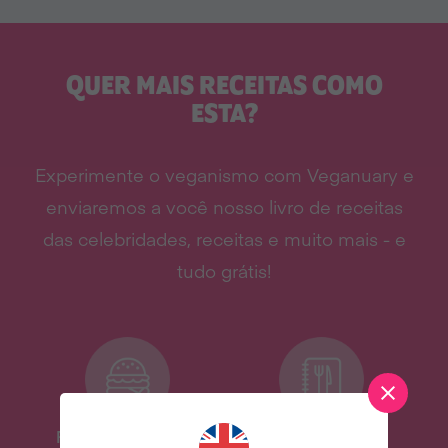
QUER MAIS RECEITAS COMO
ESTA?
Experimente o veganismo com Veganuary e
enviaremos a você nosso livro de receitas
das celebridades, receitas e muito mais - e
tudo grátis!
Receitas deliciosas
Livro de receitas