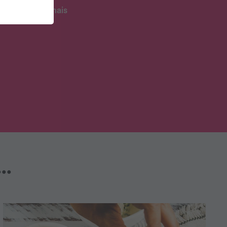
E muito mais
..