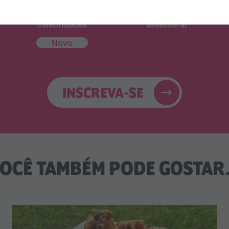
Livro de receitas das
31 e-mails para te
celebridades
assessorar
Novo
INSCREVA-SE
OCÊ TAMBÉM PODE GOSTAR.