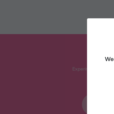
QU
We 
Experimente o veg