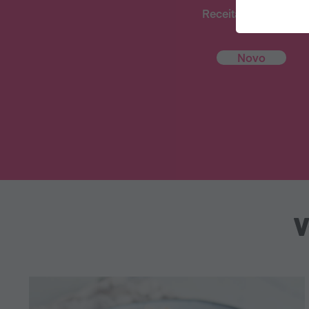
Receitas deliciosas
Novo
V