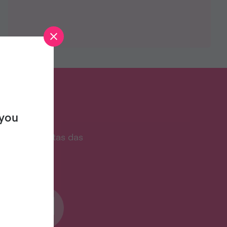
TA?
 you
ro de receitas das