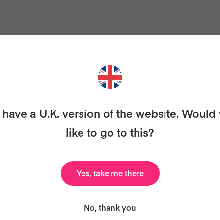
ER MAIS RECEITAS COMO ES
have a U.K. version of the website. Would
like to go to this?
anismo com Veganuary e enviaremos a você nosso liv
celebridades, receitas e muito mais - e tudo grátis!
Yes, take me there
No, thank you