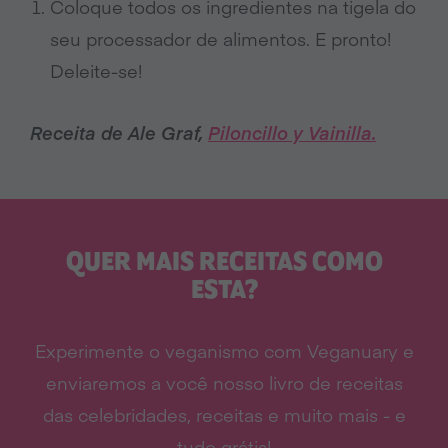
Coloque todos os ingredientes na tigela do
seu processador de alimentos. E pronto!
Deleite-se!
Receita de Ale Graf,
Piloncillo y Vainilla.
QUER MAIS RECEITAS COMO
ESTA?
Experimente o veganismo com Veganuary e
enviaremos a você nosso livro de receitas
das celebridades, receitas e muito mais - e
tudo grátis!