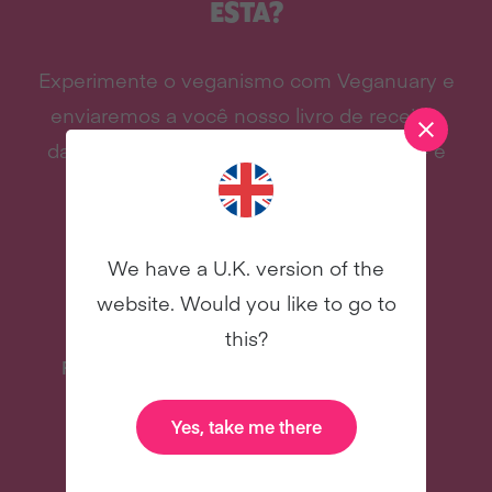
ESTA?
Experimente o veganismo com Veganuary e
enviaremos a você nosso livro de receitas
das celebridades, receitas e muito mais - e
tudo grátis!
We have a U.K. version of the
website. Would you like to go to
this?
Receitas deliciosas
Livro de receitas
das celebridades
Yes, take me there
Novo
Novo