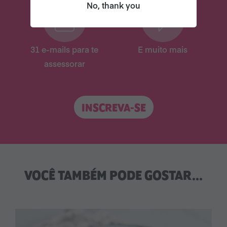
No, thank you
31 e-mails para te
E muito mais
assessorar
INSCREVA-SE
VOCÊ TAMBÉM PODE GOSTAR...