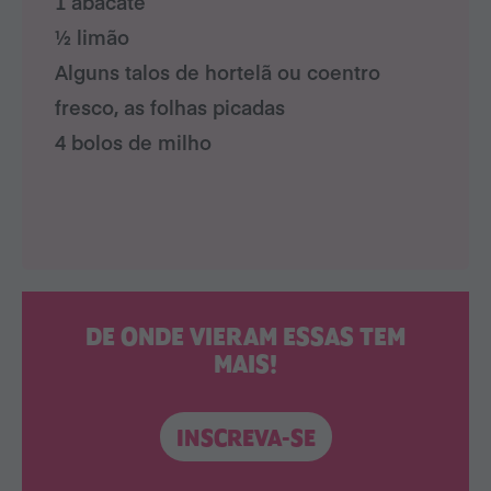
1 abacate
½ limão
Alguns talos de hortelã ou coentro
fresco, as folhas picadas
4 bolos de milho
DE ONDE VIERAM ESSAS TEM
MAIS!
INSCREVA-SE