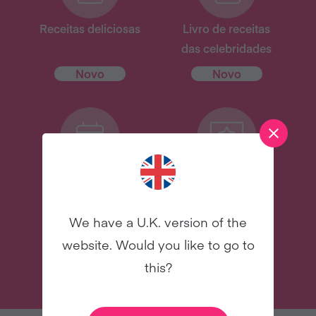
Receitas deliciosas
Livro de receitas
das celebridades
Novo
Novo
31 e-mails para te
E muito mais
assessorar
We have a U.K. version of the
website. Would you like to go to
INSCREVA-SE
this?