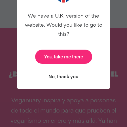
We have a U.K. version of the
website. Would you like to go to
this?
Yes, take me there
¿ESTÁS PENSANDO EN PROBAR EL
No, thank you
VEGANISMO?
Veganuary inspira y apoya a personas
de todo el mundo para que prueben el
veganismo en enero y más allá. Ya han