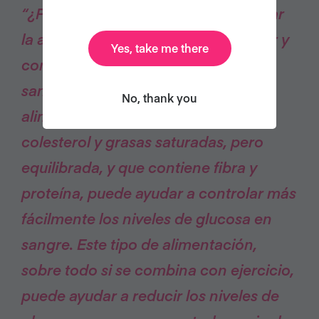
“¿Puede la gente con diabetes utilizar
la alimentación vegana para mejorar y
Yes, take me there
controlar los niveles de glucosa en
sangre?
Por supuesto.
Una
No, thank you
alimentación vegana sana, baja en
colesterol y grasas saturadas, pero
equilibrada, y que contiene fibra y
proteína, puede ayudar a controlar más
fácilmente los niveles de glucosa en
sangre.
Este tipo de alimentación,
sobre todo si se combina con ejercicio,
puede ayudar a reducir los niveles de