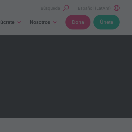
Búsqueda
Español (LatAm)
lúcrate
Nosotros
Dona
Únete