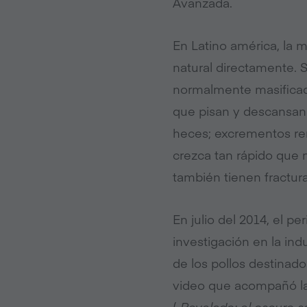
Avanzada.
En Latino américa, la 
natural directamente.
S
normalmente masifica
que pisan y descansan
heces;
excrementos rem
crezca tan rápido que 
también tienen fractur
En julio del 2014, el pe
investigación en la ind
de los pollos destinad
video que acompañó la
(
Revelado: el oscuro se