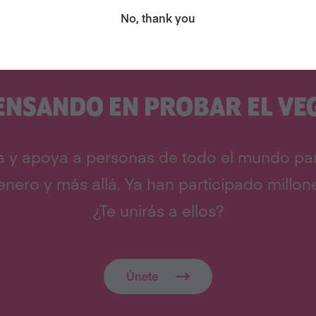
No, thank you
ENSANDO EN PROBAR EL V
a y apoya a personas de todo el mundo pa
nero y más allá. Ya han participado millon
¿Te unirás a ellos?
Únete