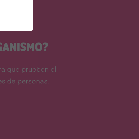
EGANISMO?
ra que prueben el
es de personas.