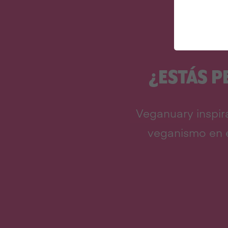
¿ESTÁS P
Veganuary inspir
veganismo en e