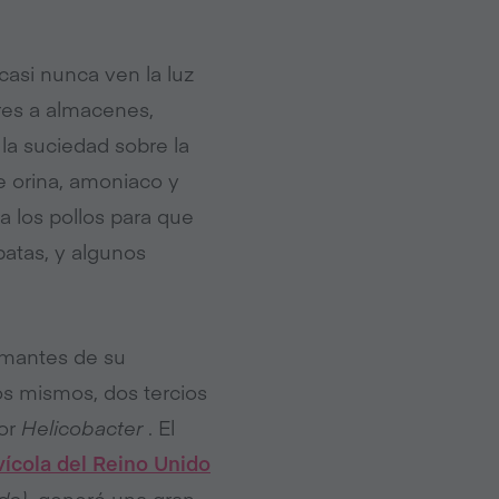
asi nunca ven la luz
res a almacenes,
la suciedad sobre la
re orina, amoniaco y
 a los pollos para que
atas, y algunos
rmantes de su
s mismos, dos tercios
por
Helicobacter
.
El
avícola del Reino Unido
do),
generó una gran