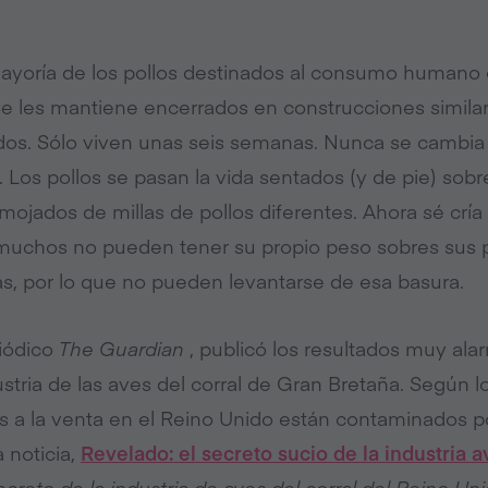
mayoría de los pollos destinados al consumo humano c
e les mantiene encerrados en construcciones simila
dos.
Sólo viven unas seis semanas.
Nunca se cambia 
.
Los pollos se pasan la vida sentados (y de pie) sob
ojados de millas de pollos diferentes.
Ahora sé cría
muchos no pueden tener su propio peso sobres sus p
as, por lo que no pueden levantarse de esa basura.
riódico
The Guardian
, publicó los resultados muy ala
ustria de las aves del corral de Gran Bretaña.
Según lo
os a la venta en el Reino Unido están contaminados 
 noticia,
Revelado: el secreto sucio de la industria 
creto de la industria de aves del corral del Reino Uni