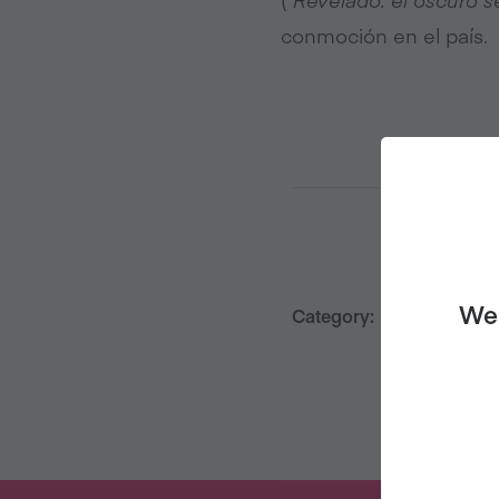
conmoción en el país.
We 
Category:
Salud