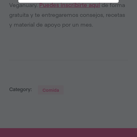
Veganuary.
Puedes inscribirte aquí
de forma
gratuita y te entregaremos consejos, recetas
y material de apoyo por un mes.
Category:
Comida