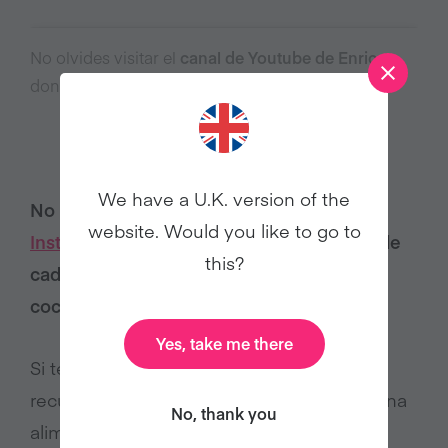
No olvides visitar el
canal de Youtube de Enrico
donde encontrarás recetas simples y deliciosas
We have a U.K. version of the
No olvides seguir a Enrico Rapalin en
website. Would you like to go to
Instagram
y en su canal de
Youtube
, donde
this?
cada semana comparte recetas y tips de
cocina vegana.
Yes, take me there
Si te inspiró el viaje vegano de Enrico,
recuerda que tú también puedes probar una
No, thank you
alimentación a base de plantas con