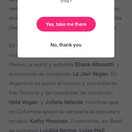
this?
verdadera naturaleza de los pollos y gallinas,
animales sociales y capaces de vivir una vida
Yes, take me there
plena lejos de la explotación de la industria.
No, thank you
En Chile, las celebridades participantes
incluyeron a la modelo argentina Mariana
Marino, la actriz y activista
Eliana Albasetti
, y
la creadora de contenido
La Javi Vegan
. En
Argentina se sumó el locutor y comediante
Kiki Petrone y las creadoras de contenido
Hola Vegan
y
Julieta Valente
, mientras que
en Colombia apoyo la campaña la activista y
modelo
Kathy Moscoso
. Finalmente, en Brasil
se sumaron
Lucélia Santos
,
Luisa Mell
,