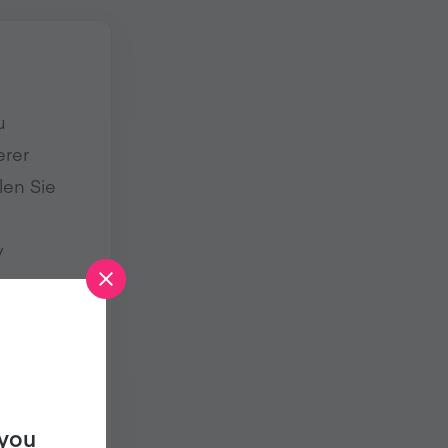
u
erer
len Sie
y
 you