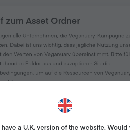
ff zum Asset Ordner
tigen alle Unternehmen, die Veganuary-Kampagne z
zen. Dabei ist uns wichtig, dass jegliche Nutzung uns
t den Werten von Veganuary übereinstimmt. Bitte fül
tehenden Felder aus und akzeptieren Sie die
bedingungen, um auf die Ressourcen von Veganuar
 zu können.
esse
*
have a U.K. version of the website. Would