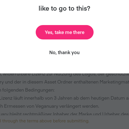
Unternehmens
*
like to go to this?
Yes, take me there
 Veganuary, das Logo, die Marke sowie die in diesem Toolki
No, thank you
nen Marketingmaterialien sind geistiges Eigentum von Veganu
y gewährt dem oben genannten Unternehmen hiermit eine n
e, widerrufbare Lizenz zur Nutzung des Logos, der geschützt
y und der in diesem Asset Ordner enthaltenen Marketingmat
n folgenden Bedingungen:
 Lizenz läuft innerhalb von 3 Jahren ab dem heutigen Datum 
h Ermessen von Veganuary verlängert werden.
uary bleibt rechtmäßiger Inhaber der Marke und Urheber des
ll through the terms above before submitting.
 geistigen Eigentums von Veganuary, der Logos sowie des