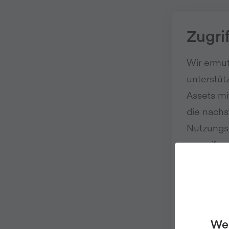
Zugri
Wir ermu
unterstüt
Assets mi
die nachs
Nutzungs
zugreifen
E-Mail-Adr
We 