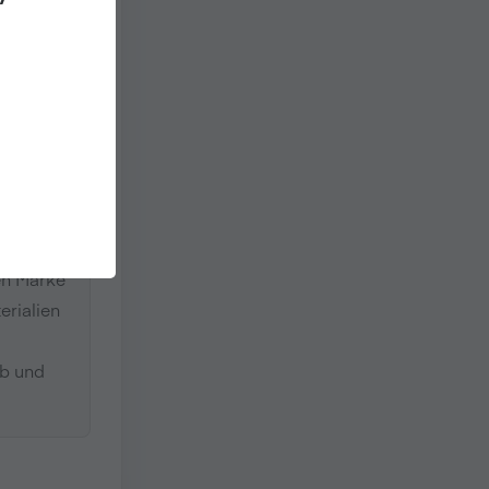
t
ary.
icht-
en Marke
erialien
ab und