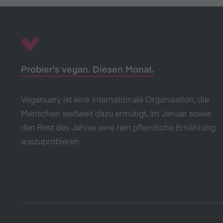
nicht in
könnte.
8. Die Z
Zustimmu
Logo, Ma
Probier's vegan. Diesen Monat.
nutzen, 
Ansicht 
Veganuary ist eine internationale Organisation, die
Material
Menschen weltweit dazu ermutigt, im Januar sowie
verstoße
den Rest des Jahres eine rein pflanzliche Ernährung
9. Sie n
auszuprobieren.
führt, d
des geis
10. Sie 
Team Kon
unterstü
halten. 