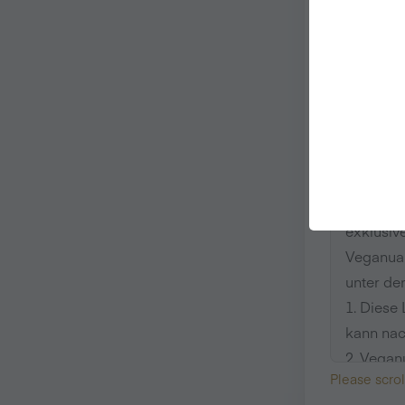
Name des 
Der Name
enthalte
Veganuar
exklusiv
Veganuar
unter de
1. Diese
kann nac
2. Vegan
Please scro
gesamten