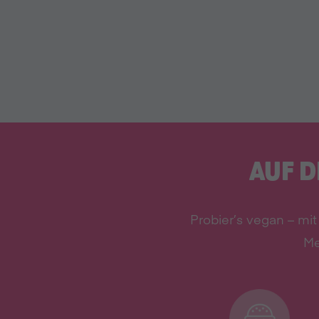
AUF D
Probier’s vegan – mi
Me