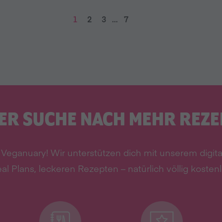
1
2
3
…
7
ER SUCHE NACH MEHR REZ
t Veganuary! Wir unterstützen dich mit unserem digi
al Plans, leckeren Rezepten – natürlich völlig kostenl