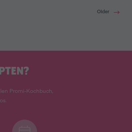
Older
EPTEN?
talen Promi-Kochbuch,
os.