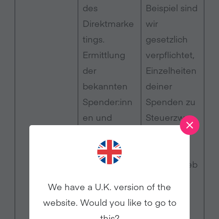
des
Beispiel sind
Direktmarke
wir
tings.
gesetzlich
Ermittlung
verpflichtet,
der
Einzelheiten
bekannten
deiner
Spender:inn
Spenden zu
en und
Steuerzwec
derjenigen,
ken an die
die an
HMRC
zukünftigen
weiterzugeb
Spenden
en.
We have a U.K. version of the
interessiert
website. Would you like to go to
sind.
this?