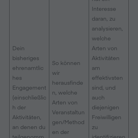
Interesse
daran, zu
analysieren,
welche
Dein
Arten von
bisheriges
Aktivitäten
So können
ehrenamtlic
am
wir
hes
effektivsten
herausfinde
Engagement
sind, und
n, welche
(einschließlic
auch
Arten von
h der
diejenigen
Veranstaltun
Aktivitäten,
Freiwilligen
gen/Method
an denen du
zu
en der
teilgenomm
identifizieren