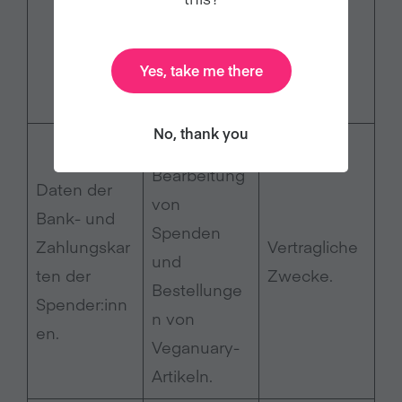
Um das
Spendenver
Yes, take me there
halten zu
analysieren.
No, thank you
Für die
Bearbeitung
Daten der
von
Bank- und
Spenden
Zahlungskar
Vertragliche
und
ten der
Zwecke.
Bestellunge
Spender:inn
n von
en.
Veganuary-
Artikeln.