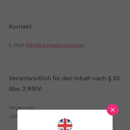
Kontakt
E-Mail:
infode@veganuary.com
Verantwortlich für den Inhalt nach § 55
Abs. 2 RStV:
Veganuary
167-169 Great Portland Street