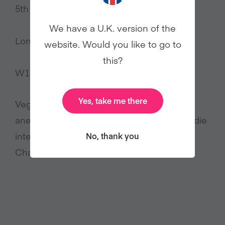
5th Floor
We have a U.K. version of the
London
website. Would you like to go to
this?
W1W 5PF
Yes, take me there
Veganuary ist eine in England und Wales
anerkannte, gemeinnützige Organisation, die
international tätig ist.
No, thank you
Charity-Nummer: 1168566