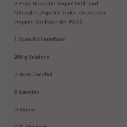
2 Pckg. Rougette Vegan! Grill- und
Ofentaler „Paprika“ (oder ein anderer
veganer Grillkäse der Wahl)
1 Dose Kichererbsen
200 g Salatmix
½ Rote Zwiebel
2 Karotten
½ Gurke
4 EL Olivenöl