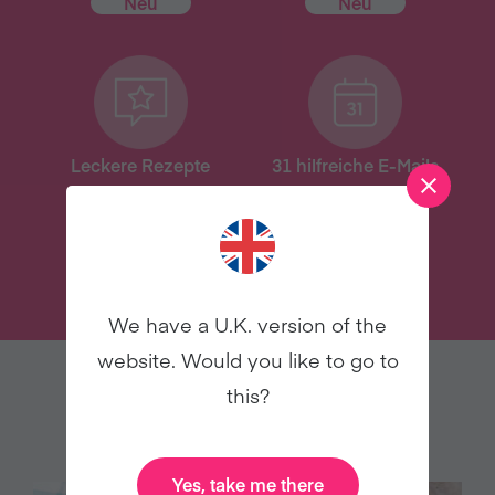
Neu
Neu
Leckere Rezepte
31 hilfreiche E-Mails
JETZT MITMACHEN
We have a U.K. version of the
website. Would you like to go to
this?
WEITERE VORSCHLÄGE
Yes, take me there