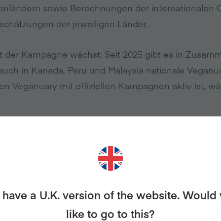
ländern sowie Berechnungen der internationalen Or
schätzungen der jeweiligen Länder.
it der Kampagne wächst: Seit 2025 gibt es in Zusam
 auch in Kanada, Peru und Malaysia nationale Vegan
nen Veganuary mit offiziellen Kampagnen aktiv ist, wä
 in diesem Frühjahr eine von Veganuary inspirierte
hina Vegan Society entwickelt und auf den kulturel
 zugeschnitten. Die Kampagne läuft vom 01. bis zum
have a U.K. version of the website. Would
like to go to this?