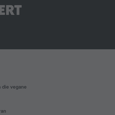
ERT
n die vegane
ran