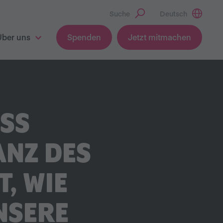
Suche
Deutsch
Über uns
Spenden
Jetzt mitmachen
USS
ANZ DES
, WIE
NSERE