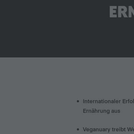
ER
Internationaler Erf
Ernährung aus
Veganuary treibt W