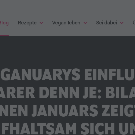
Blog
Rezepte
Vegan leben
Sei dabei
GANUARYS EINFL
RER DENN JE: BIL
NEN JANUARS ZEIGT
FHALTSAM SICH U