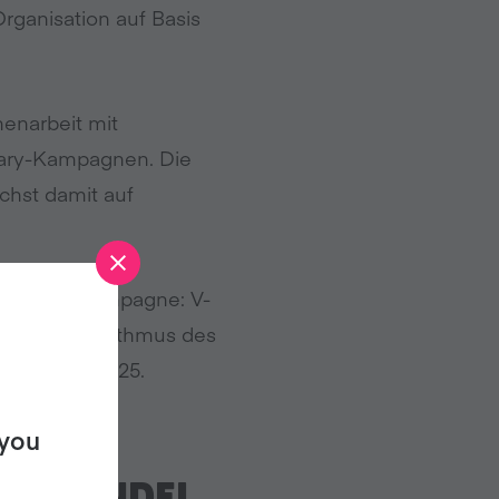
ganisation auf Basis
menarbeit mit
uary-Kampagnen. Die
chst damit auf
 Schwesterkampagne: V-
len Jahresrhythmus des
 31. März 2025.
 you