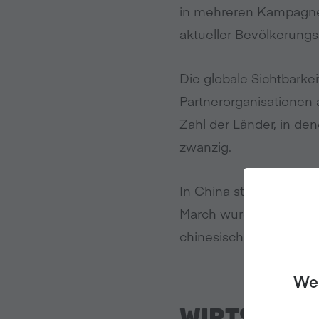
in mehreren Kampagnen
aktueller Bevölkerungs
Die globale Sichtbarke
Partnerorganisationen
Zahl der Länder, in de
zwanzig.
In China startet zudem
March wurde von der C
chinesischen Kalenders
We 