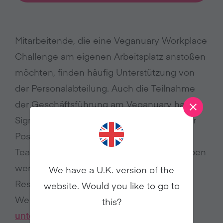
Mitarbeitende, die eine Veganuary Workplace
Challenge am eigenen Arbeitsplatz anstoßen
möchten, finden häufig Unterstützung von
der Personalabteilung. Auch die Teilnahme
der Geschäftsführung am Veganuary hat
Signalwirkung für das gesamte Team. Über
Poster im Büro, interne Newsletter oder in
Teammeetings kann für die Aktion geworben
werden – Veganuary bietet passende
We have a U.K. version of the
Ressourcen wie Poster und Broschüren.
website. Would you like to go to
Weitere Unterstützung gibt es über
this?
unternehmen@veganuary.com
.