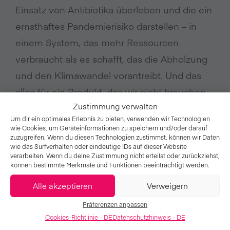
Einsatz von Antibiotika überleben und die ein
ernsthaftes Pandemierisiko darstellen – in
einem System, das mehr Ressourcen
verbraucht als es schafft, das die Abholzung
und den Klimawandel vorantreibt. Und das
alles für ein Produkt, das wir nicht brauchen.
Zustimmung verwalten
Um dir ein optimales Erlebnis zu bieten, verwenden wir Technologien
„Niemand macht sich Gedanken
wie Cookies, um Geräteinformationen zu speichern und/oder darauf
zuzugreifen. Wenn du diesen Technologien zustimmst, können wir Daten
darüber, dass all diese kleinen Wesen in
wie das Surfverhalten oder eindeutige IDs auf dieser Website
verarbeiten. Wenn du deine Zustimmung nicht erteilst oder zurückziehst,
Lebensgefahr sind und niemand hört
können bestimmte Merkmale und Funktionen beeinträchtigt werden.
die verzweifelten Schreie, die sie an
Alle akzeptieren
Verweigern
jedem Tag ihres kurzen, brutalen
Präferenzen anpassen
Cookies-Richtlinie - DE
Datenschutzhinweis - DE
Lebens ausstoßen.“