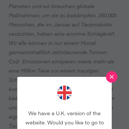
Planeten und wir brauchen globale
Maßnahmen, um sie zu bekämpfen. 350.000
Menschen, die im Januar auf Tierprodukte
verzichten, haben eine enorme Schlagkraft.
Wir alle können in nur einem Monat
gemeinschaftlich zehntausende Tonnen
Co2- Emissionen einsparen sowie mehr als
eine Million Tiere vor einem traurigen
Schicksal bewahren. Man kann sich
kostenfrei auf Veganuary.de eintragen und
bekommt einen Monat lang Hilfestellungen
und Tipps. So einfach war es noch nie, den
We have a U.K. version of the
eigenen Fußabdruck zu verringern und
website. Would you like to go to
Tierleid zu vermeiden
“, so Ria Rehberg,