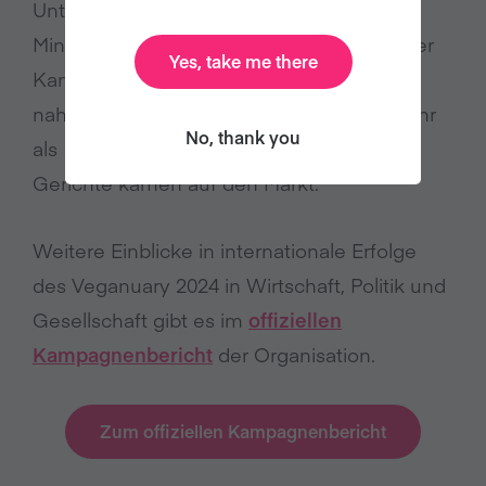
Unternehmen und Start-ups sowie
Ministerien, Städte und Universitäten an der
Yes, take me there
Kampagne 2024. Allein in Deutschland
nahmen über 1.000 Unternehmen teil, mehr
No, thank you
als 1.100 neue vegane Produkte und
Gerichte kamen auf den Markt.
Weitere Einblicke in internationale Erfolge
des Veganuary 2024 in Wirtschaft, Politik und
Gesellschaft gibt es im
offiziellen
Kampagnenbericht
der Organisation.
Zum offiziellen Kampagnenbericht