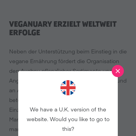
VEGANUARY ERZIELT WELTWEIT
ERFOLGE
Neben der Unterstützung beim Einstieg in die
vegane Ernährung fördert die Organisation
den Ausbau pflanzlicher Sortimente und
Angebote im Handel, in der Gastronomie und
an Arbeitsplätzen. Rund um den Globus
beteiligten sich in mehr als 16 Ländern
We have a U.K. version of the
Einzelhandelskonzerne, internationale
website. Would you like to go to
Marken, große Restaurantketten,
this?
marktführende Cateringbetriebe, kleinere