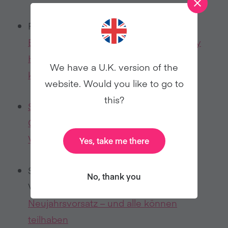
Rezepte:
In diesem Kochbuch verraten
Bryan Adams, Jane Goodall und Woody
Harrelson, was bei ihnen auf den Tisch
We have a U.K. version of the
kommt
website. Would you like to go to
this?
Schlager-Star Kerstin Ott und Kult-
Comedian Atze Schröder rufen zum
Veganuary auf
Yes, take me there
So beteiligen sich Unternehmen am
No, thank you
Veganuary 2025:
Der beste
Neujahrsvorsatz – und alle können
teilhaben